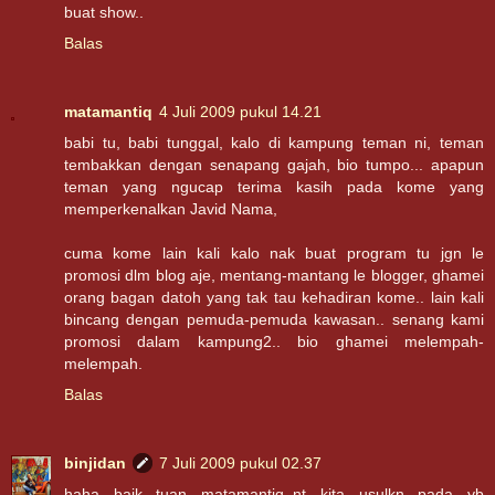
buat show..
Balas
matamantiq
4 Juli 2009 pukul 14.21
babi tu, babi tunggal, kalo di kampung teman ni, teman
tembakkan dengan senapang gajah, bio tumpo... apapun
teman yang ngucap terima kasih pada kome yang
memperkenalkan Javid Nama,
cuma kome lain kali kalo nak buat program tu jgn le
promosi dlm blog aje, mentang-mantang le blogger, ghamei
orang bagan datoh yang tak tau kehadiran kome.. lain kali
bincang dengan pemuda-pemuda kawasan.. senang kami
promosi dalam kampung2.. bio ghamei melempah-
melempah.
Balas
binjidan
7 Juli 2009 pukul 02.37
haha baik tuan matamantiq..nt kita usulkn pada yb