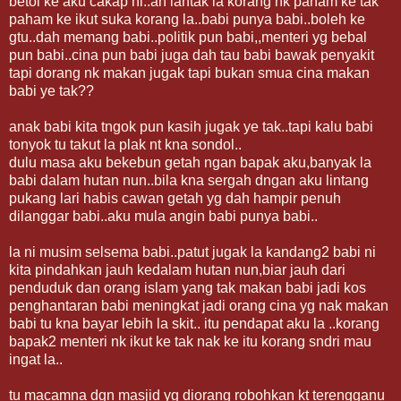
betol ke aku cakap ni..ah lantak la korang nk paham ke tak
paham ke ikut suka korang la..babi punya babi..boleh ke
gtu..dah memang babi..politik pun babi,,menteri yg bebal
pun babi..cina pun babi juga dah tau babi bawak penyakit
tapi dorang nk makan jugak tapi bukan smua cina makan
babi ye tak??
anak babi kita tngok pun kasih jugak ye tak..tapi kalu babi
tonyok tu takut la plak nt kna sondol..
dulu masa aku bekebun getah ngan bapak aku,banyak la
babi dalam hutan nun..bila kna sergah dngan aku lintang
pukang lari habis cawan getah yg dah hampir penuh
dilanggar babi..aku mula angin babi punya babi..
la ni musim selsema babi..patut jugak la kandang2 babi ni
kita pindahkan jauh kedalam hutan nun,biar jauh dari
penduduk dan orang islam yang tak makan babi jadi kos
penghantaran babi meningkat jadi orang cina yg nak makan
babi tu kna bayar lebih la skit.. itu pendapat aku la ..korang
bapak2 menteri nk ikut ke tak nak ke itu korang sndri mau
ingat la..
tu macamna dgn masjid yg diorang robohkan kt terengganu