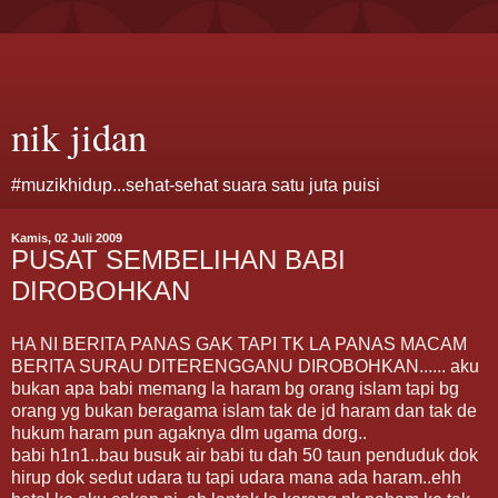
nik jidan
#muzikhidup...sehat-sehat suara satu juta puisi
Kamis, 02 Juli 2009
PUSAT SEMBELIHAN BABI
DIROBOHKAN
HA NI BERITA PANAS GAK TAPI TK LA PANAS MACAM
BERITA SURAU DITERENGGANU DIROBOHKAN...... aku
bukan apa babi memang la haram bg orang islam tapi bg
orang yg bukan beragama islam tak de jd haram dan tak de
hukum haram pun agaknya dlm ugama dorg..
babi h1n1..bau busuk air babi tu dah 50 taun penduduk dok
hirup dok sedut udara tu tapi udara mana ada haram..ehh