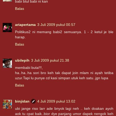
babi btul babi ni kan
Balas
ariapertama
3 Juli 2009 pukul 00.57
Politikus2 ni memang babi2 semuanya. 1 - 2 ketul je ble
harap.
Balas
ubilepih
3 Juli 2009 pukul 21.38
membabi buta!!!,
ha..ha..ha sori bro keh tak dapat join mlam ni ayah tetiba
uzur.Tapi lu punye cd kasi simpan utuk keh satu..jgn lupa
Balas
binjidan
4 Juli 2009 pukul 13.02
ubi jange riso larr ade bnyok lagi neh .. keh doakan ayoh
aok tu cpat baik..bior dye panjang umor dapek nengok keh