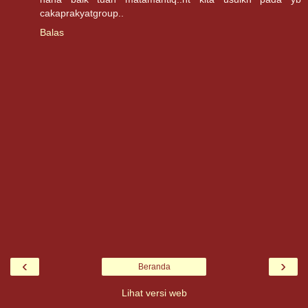
cakaprakyatgroup..
Balas
‹
›
Beranda
Lihat versi web